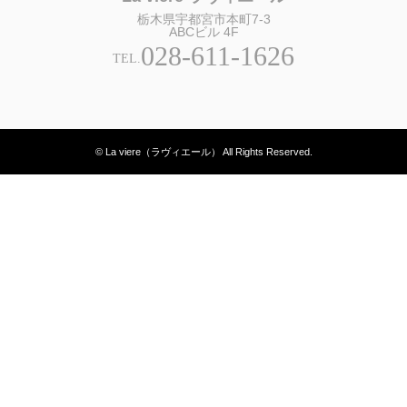
栃木県宇都宮市本町7-3
ABCビル 4F
028-611-1626
TEL.
© La viere（ラヴィエール） All Rights Reserved.