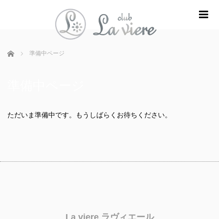
m
ホーム
準備中ページ
準備中ページ
ただいま準備中です。もうしばらくお待ちください。
La viere ラヴィエール